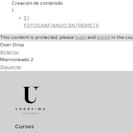
Creación de contenido
1
3.1
FOTOGRAFIANDO ENTREMETS
This content is protected, please
login
and
enroll
in the cou
Over Drop
Anterior
Marmoleado 2
Siguiente
Cursos