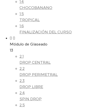
1.4
CHOCOBANANO
1.5
TROPICAL
1.6
FINALIZACIÓN DEL CURSO
Módulo de Glaseado
13
2.1
DROP CENTRAL
2.2
DROP PERIMETRAL
2.3
DROP LIBRE
2.4
SPIN DROP
2.5