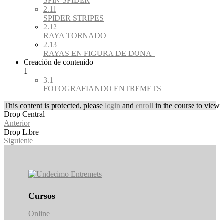
SPIN SPIDER
2.11
SPIDER STRIPES
2.12
RAYA TORNADO
2.13
RAYAS EN FIGURA DE DONA
Creación de contenido
1
3.1
FOTOGRAFIANDO ENTREMETS
This content is protected, please
login
and
enroll
in the course to view 
Drop Central
Anterior
Drop Libre
Siguiente
Cursos
Online