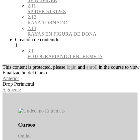
SPIN SPIDER
2.11
SPIDER STRIPES
2.12
RAYA TORNADO
2.13
RAYAS EN FIGURA DE DONA
Creación de contenido
1
3.1
FOTOGRAFIANDO ENTREMETS
This content is protected, please
login
and
enroll
in the course to view 
Finalización del Curso
Anterior
Drop Perimetral
Siguiente
Cursos
Online