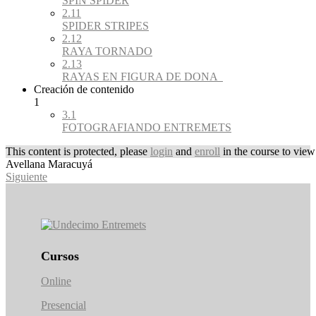
SPIN SPIDER
2.11
SPIDER STRIPES
2.12
RAYA TORNADO
2.13
RAYAS EN FIGURA DE DONA
Creación de contenido
1
3.1
FOTOGRAFIANDO ENTREMETS
This content is protected, please
login
and
enroll
in the course to view 
Avellana Maracuyá
Siguiente
Cursos
Online
Presencial